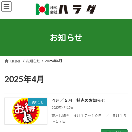
コ
ナ
ン
ビ
テ
ゲ
ン
ー
ツ
シ
へ
ョ
お知らせ
ス
ン
キ
に
ッ
移
プ
動
HOME
お知らせ
2025年4月
2025年4月
４月／５月 特売のお知らせ
売り出し
2025年4月15日
売出し期間 ４月１７～１９日 ／ ５月１５
～１７日