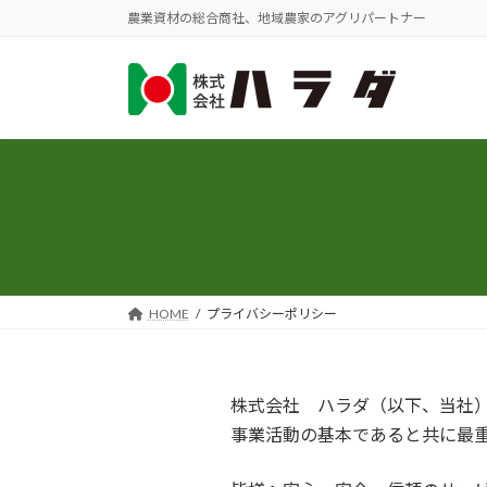
コ
ナ
農業資材の総合商社、地域農家のアグリパートナー
ン
ビ
テ
ゲ
ン
ー
ツ
シ
へ
ョ
ス
ン
キ
に
ッ
移
プ
動
HOME
プライバシーポリシー
株式会社 ハラダ（以下、当社
事業活動の基本であると共に最