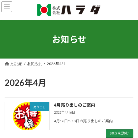
コ
ナ
ン
ビ
テ
ゲ
ン
ー
ツ
シ
へ
ョ
お知らせ
ス
ン
キ
に
ッ
移
プ
動
HOME
お知らせ
2026年4月
2026年4月
4月売り出しのご案内
売り出し
2026年4月6日
4月16日～18日の売り出しのご案内
続きを読む