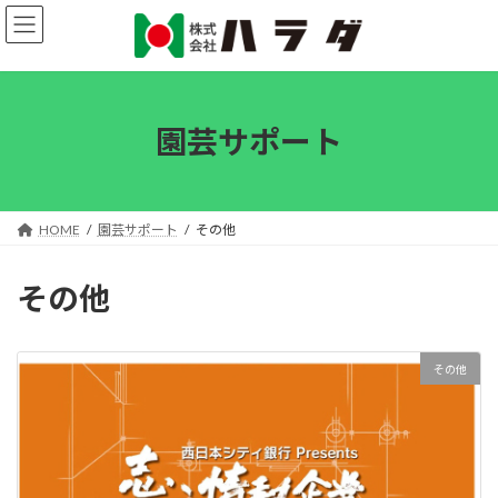
コ
ナ
ン
ビ
テ
ゲ
ン
ー
ツ
シ
へ
ョ
園芸サポート
ス
ン
キ
に
ッ
移
プ
動
HOME
園芸サポート
その他
その他
その他