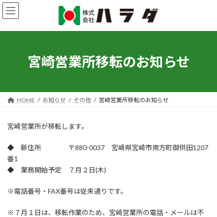
コ
ナ
ン
ビ
テ
ゲ
ン
ー
ツ
シ
へ
ョ
宮崎営業所移転のお知らせ
ス
ン
キ
に
ッ
移
プ
動
HOME
お知らせ
その他
宮崎営業所移転のお知らせ
宮崎営業所が移転します。
◆ 新住所 〒880-0037 宮崎県宮崎市南方町御供田1207
番1
◆ 業務開始予定 ７月２日(木)
※電話番号・FAX番号は従来通りです。
※７月１日は、移転作業のため、宮崎営業所の電話・メールは不