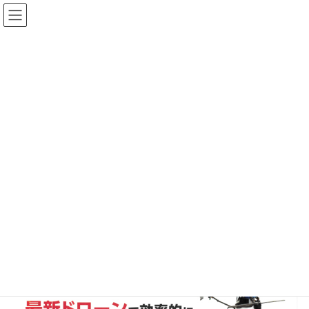
コ
ナ
ン
ビ
テ
ゲ
ン
ー
ツ
シ
最新ドローンで農薬・遮光剤の
へ
ョ
ス
ン
散布
キ
に
ッ
移
プ
動
HOME
お知らせ
その他
最新ドローンで農薬・遮光剤の散布
農作業の負担を大幅削減!
最新ドローンで効率的に農薬・遮光剤の散布
対象エリア 福岡県、佐賀県全域と熊本県北部請負します
チラシ ➡
クリック