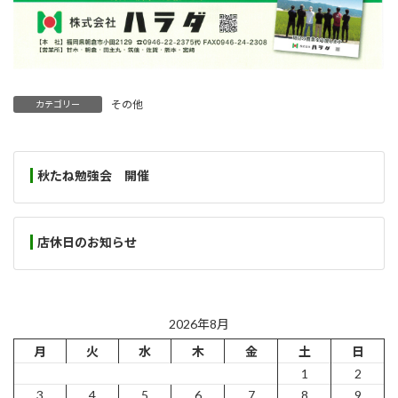
その他
カテゴリー
秋たね勉強会 開催
店休日のお知らせ
2026年8月
月
火
水
木
金
土
日
1
2
3
4
5
6
7
8
9