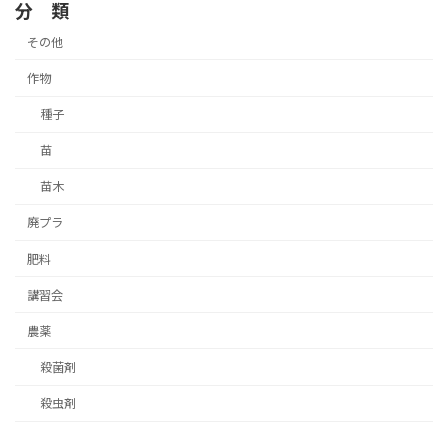
分 類
その他
作物
種子
苗
苗木
廃プラ
肥料
講習会
農薬
殺菌剤
殺虫剤